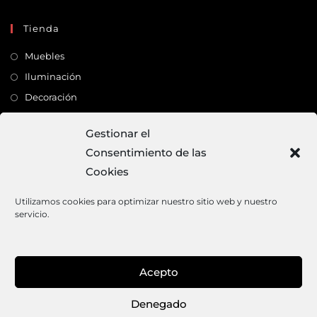
Tienda
Muebles
Iluminación
Decoración
Complementos
Gestionar el
Consentimiento de las
Dirección
Cookies
C/ Monte Carmelo, 22 – 41011 – SEVILLA
Tlf:
682 363 503
Utilizamos cookies para optimizar nuestro sitio web y nuestro
servicio.
Email:
mundodeco@mundodeco.com
PAGO SEGURO
Acepto
1
Denegado
Aviso legal
Política de cookies
Política de privacidad