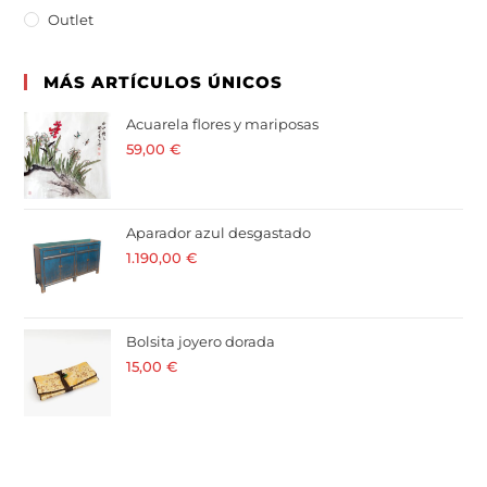
Outlet
MÁS ARTÍCULOS ÚNICOS
Acuarela flores y mariposas
59,00
€
· 21 % I.V.A. incluido
Aparador azul desgastado
1.190,00
€
· 21 % I.V.A. incluido
Bolsita joyero dorada
15,00
€
· 21 % I.V.A. incluido