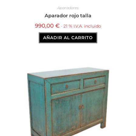
Aparadores
Aparador rojo talla
990,00
€
· 21 % I.V.A. incluido
AÑADIR AL CARRITO