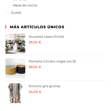
Mesa de noche
Outlet
MÁS ARTÍCULOS ÚNICOS
Acuarela casas chinas
59,00
€
· 21 % I.V.A. incluido
Pantalla cilindro negra oro 35
39,00
€
· 21 % I.V.A. incluido
Kimono gris grullas
24,00
€
· 21 % I.V.A. incluido