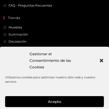
FAQ - Preguntas frecuentes
Tienda
Muebles
Iluminación
Decoración
Complementos
Gestionar el
Consentimiento de las
Dirección
Cookies
C/ Monte Carmelo, 22 – 41011 – SEVILLA
Tlf:
682 363 503
Utilizamos cookies para optimizar nuestro sitio web y nuestro
servicio.
Email:
mundodeco@mundodeco.com
PAGO SEGURO
Acepto
1