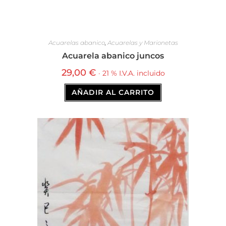
Acuarelas abanico
,
Acuarelas y Marionetas
Acuarela abanico juncos
29,00
€
· 21 % I.V.A. incluido
AÑADIR AL CARRITO