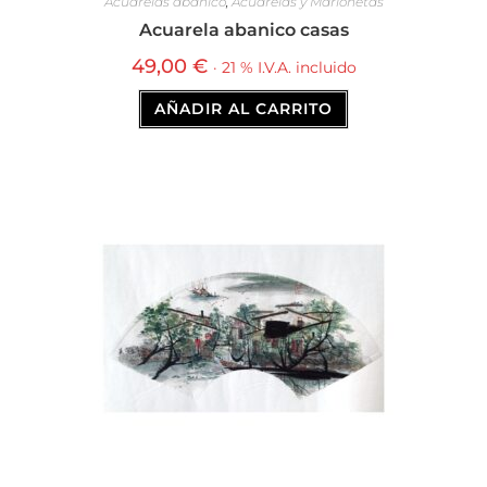
Acuarelas abanico
,
Acuarelas y Marionetas
Acuarela abanico casas
49,00
€
· 21 % I.V.A. incluido
AÑADIR AL CARRITO