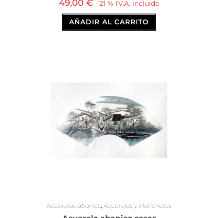
49,00
€
· 21 % I.V.A. incluido
AÑADIR AL CARRITO
Acuarelas abanico
,
Acuarelas y Marionetas