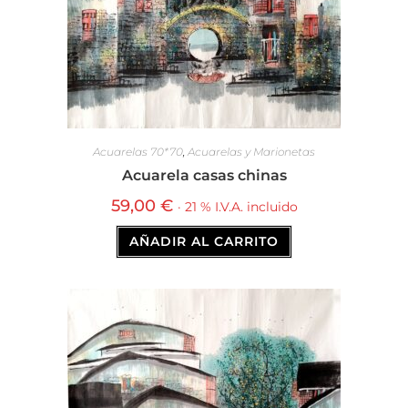
Acuarelas 70*70
,
Acuarelas y Marionetas
Acuarela casas chinas
59,00
€
· 21 % I.V.A. incluido
AÑADIR AL CARRITO