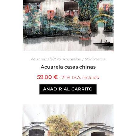
Acuarelas 70*70
,
Acuarelas y Marionetas
Acuarela casas chinas
59,00
€
· 21 % I.V.A. incluido
AÑADIR AL CARRITO