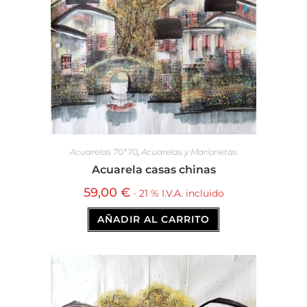
Acuarelas 70*70
,
Acuarelas y Marionetas
Acuarela casas chinas
59,00
€
· 21 % I.V.A. incluido
AÑADIR AL CARRITO