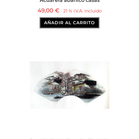
Acuarela abanico casas
49,00
€
· 21 % I.V.A. incluido
AÑADIR AL CARRITO