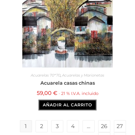
Acuarelas 70*70
,
Acuarelas y Marionetas
Acuarela casas chinas
59,00
€
· 21 % I.V.A. incluido
AÑADIR AL CARRITO
1
2
3
4
…
26
27