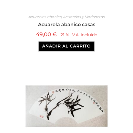
Acuarelas abanico
,
Acuarelas y Marionetas
Acuarela abanico casas
49,00
€
· 21 % I.V.A. incluido
AÑADIR AL CARRITO