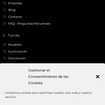
Empresa
Blog
Contacto
FAQ - Preguntas frecuentes
Tienda
Muebles
Iluminación
Decoración
Complementos
Gestionar el
Consentimiento de las
Dirección
Cookies
C/ Monte Carmelo, 22 – 41011 – SEVILLA
Tlf:
682 363 503
Utilizamos cookies para optimizar nuestro sitio web y nuestro
servicio.
Email:
mundodeco@mundodeco.com