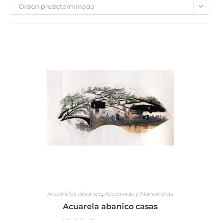
Orden predeterminado
Acuarelas abanico
,
Acuarelas y Marionetas
Acuarela abanico casas