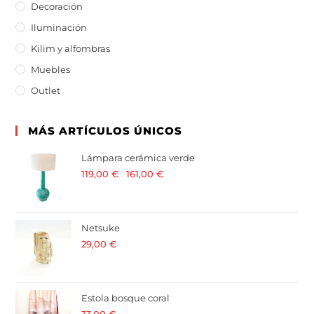
Decoración
Iluminación
Kilim y alfombras
Muebles
Outlet
MÁS ARTÍCULOS ÚNICOS
Lámpara cerámica verde
119,00
€
-
161,00
€
· 21 % I.V.A. incluido
Netsuke
29,00
€
· 21 % I.V.A. incluido
Estola bosque coral
33,00
€