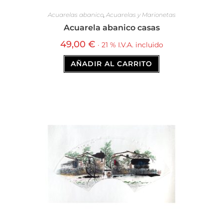
Acuarelas abanico
,
Acuarelas y Marionetas
Acuarela abanico casas
49,00
€
· 21 % I.V.A. incluido
AÑADIR AL CARRITO