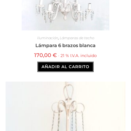
Iluminación
,
Lámparas de techo
Lámpara 6 brazos blanca
170,00
€
· 21 % I.V.A. incluido
AÑADIR AL CARRITO