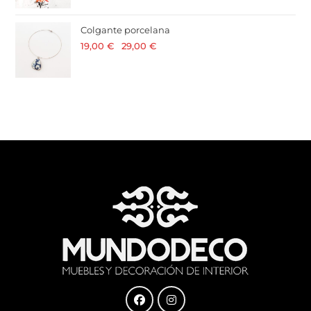
Colgante porcelana
19,00
€
-
29,00
€
· 21 % I.V.A. incluido