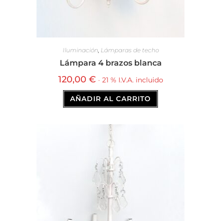
Iluminación
,
Lámparas de techo
Lámpara 4 brazos blanca
120,00
€
· 21 % I.V.A. incluido
AÑADIR AL CARRITO