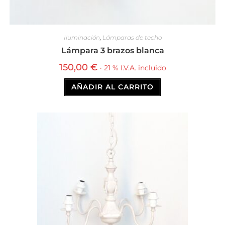
Iluminación
,
Lámparas de techo
Lámpara 3 brazos blanca
150,00
€
· 21 % I.V.A. incluido
AÑADIR AL CARRITO