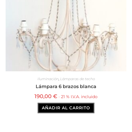
Iluminación
,
Lámparas de techo
Lámpara 6 brazos blanca
190,00
€
· 21 % I.V.A. incluido
AÑADIR AL CARRITO