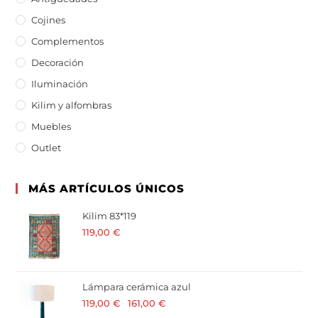
Cojines
Complementos
Decoración
Iluminación
Kilim y alfombras
Muebles
Outlet
MÁS ARTÍCULOS ÚNICOS
Kilim 83*119
119,00
€
· 21 % I.V.A. incluido
Lámpara cerámica azul
119,00
€
-
161,00
€
· 21 % I.V.A. incluido