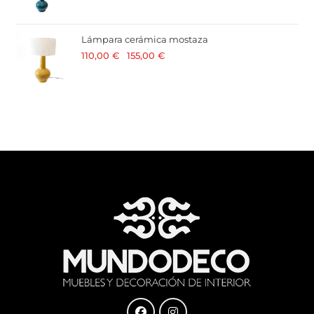
Lámpara cerámica mostaza
110,00
€
-
155,00
€
· 21 % I.V.A. incluido