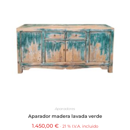
Aparadores
Aparador madera lavada verde
1.450,00
€
· 21 % I.V.A. incluido