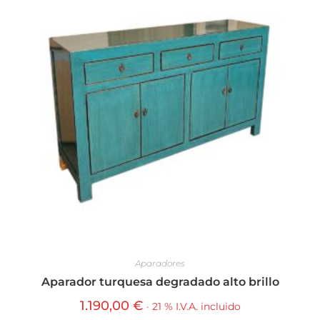
Aparadores
Aparador turquesa degradado alto brillo
1.190,00
€
· 21 % I.V.A. incluido