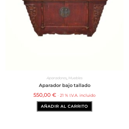
Aparadores
,
Muebles
Aparador bajo tallado
550,00
€
· 21 % I.V.A. incluido
AÑADIR AL CARRITO