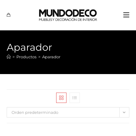
Aparador
>
Productos
>
Aparador
Orden predeterminado