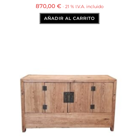
870,00
€
· 21 % I.V.A. incluido
AÑADIR AL CARRITO