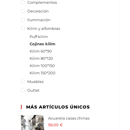
Complementos
Decoración
Iluminación
Kilim y alfombras
Puff kilim
Cojines kilim
Kilim 60*90
Kilim 80*120
Kilim 100*150
Kilim 150*200
Muebles
Outlet
MÁS ARTÍCULOS ÚNICOS
Acuarela casas chinas
59,00
€
· 21 % I.V.A. incluido