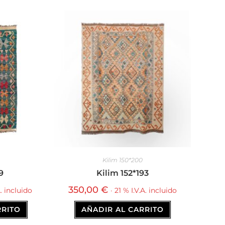
Kilim 150*200
9
Kilim 152*193
350,00
€
A. incluido
· 21 % I.V.A. incluido
RRITO
AÑADIR AL CARRITO