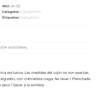
SKU:
ck-122
Categoría:
Cojines kilim
Etiquetas:
Cojín
,
Kilim
IÓN ADICIONAL
ica exclusiva. Las medidas del cojín no son exactas,
 algodón, con cremallera ciega. No lavar / Planchado
n seco / Secar a la sombra.