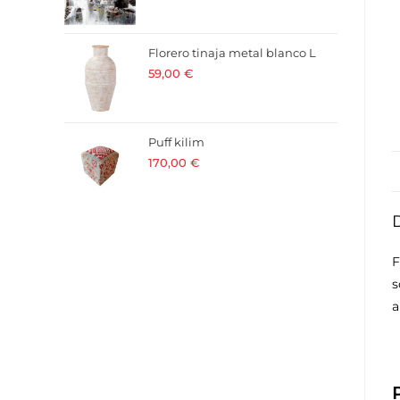
Florero tinaja metal blanco L
59,00
€
· 21 % I.V.A. incluido
Puff kilim
170,00
€
· 21 % I.V.A. incluido
F
s
a