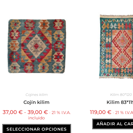
Cojines kilim
Kilim 80*120
Cojín kilim
Kilim 83*11
37,00
€
-
39,00
€
119,00
€
· 21 % I.V.A.
· 21 % I.V.
incluido
AÑADIR AL CA
SELECCIONAR OPCIONES