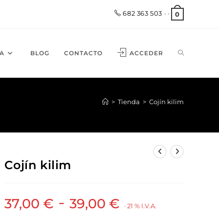
682 363 503
· ·
0
A
BLOG
CONTACTO
ACCEDER
>
Tienda
>
Cojín kilim
Cojín kilim
-
37,00
€
39,00
€
· 21 % I.V.A.