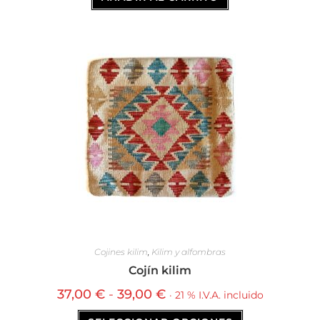
Cojines kilim
,
Kilim y alfombras
Cojín kilim
37,00
€
-
39,00
€
· 21 % I.V.A. incluido