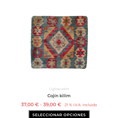
Cojines kilim
Cojín kilim
37,00
€
-
39,00
€
· 21 % I.V.A. incluido
SELECCIONAR OPCIONES