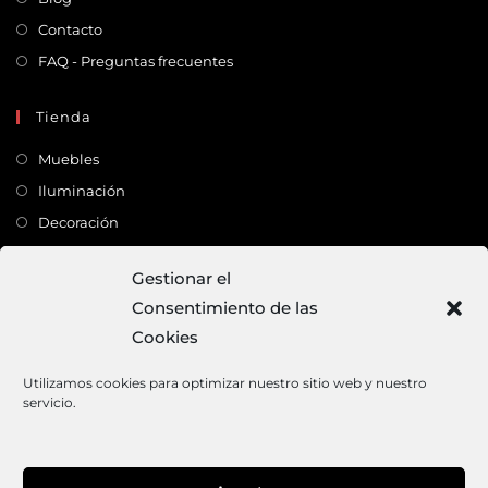
Contacto
FAQ - Preguntas frecuentes
Tienda
Muebles
Iluminación
Decoración
Complementos
Gestionar el
Consentimiento de las
Dirección
Cookies
C/ Monte Carmelo, 22 – 41011 – SEVILLA
Tlf:
682 363 503
Utilizamos cookies para optimizar nuestro sitio web y nuestro
servicio.
Email:
mundodeco@mundodeco.com
PAGO SEGURO