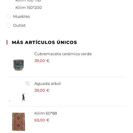
Kilim 150*200
Muebles
Outlet
MÁS ARTÍCULOS ÚNICOS
Cubremaceta cerámica verde
39,00
€
· 21 % I.V.A. incluido
Aguada árbol
39,00
€
· 21 % I.V.A. incluido
Kilim 60*88
63,00
€
· 21 % I.V.A. incluido