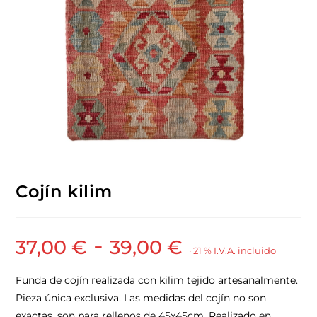
Cojín kilim
-
37,00
€
39,00
€
· 21 % I.V.A. incluido
Funda de cojín realizada con kilim tejido artesanalmente.
Pieza única exclusiva. Las medidas del cojín no son
exactas, son para rellenos de 45x45cm. Realizado en