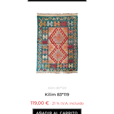
Kilim 80*120
Kilim 83*119
119,00
€
· 21 % I.V.A. incluido
AÑADIR AL CARRITO