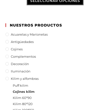
SELECCIONAR OPCIONES
NUESTROS PRODUCTOS
Acuarelas y Marionetas
Antigüedades
Cojines
Complementos
Decoración
Iluminación
Kilim y alfombras
Puff kilim
Cojines kilim
Kilim 60*90
Kilim 80*120
Kilim 100*150