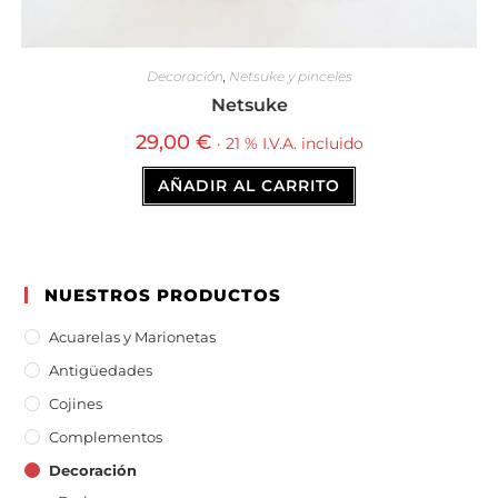
Decoración
,
Netsuke y pinceles
Netsuke
29,00
€
· 21 % I.V.A. incluido
AÑADIR AL CARRITO
NUESTROS PRODUCTOS
Acuarelas y Marionetas
Antigüedades
Cojines
Complementos
Decoración