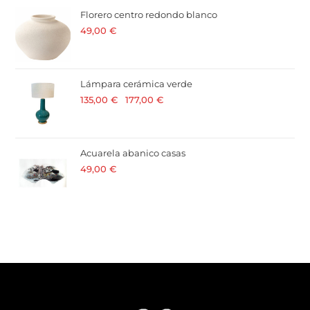
Florero centro redondo blanco
49,00
€
· 21 % I.V.A. incluido
Lámpara cerámica verde
135,00
€
-
177,00
€
· 21 % I.V.A. incluido
Acuarela abanico casas
49,00
€
· 21 % I.V.A. incluido