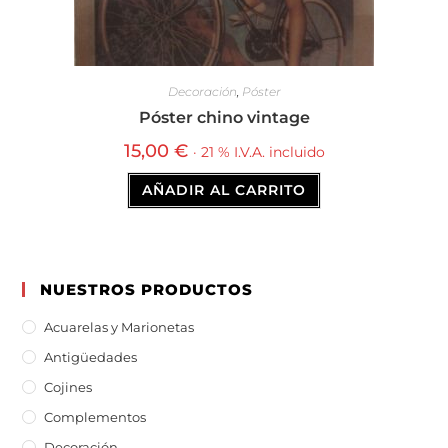
Decoración
,
Póster
Póster chino vintage
15,00
€
· 21 % I.V.A. incluido
AÑADIR AL CARRITO
NUESTROS PRODUCTOS
Acuarelas y Marionetas
Antigüedades
Cojines
Complementos
Decoración