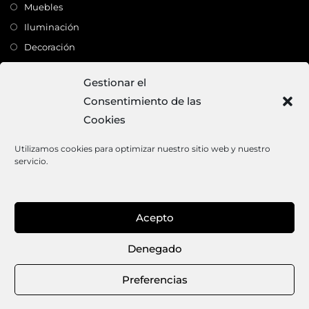
Muebles
Iluminación
Decoración
Complementos
Gestionar el
Consentimiento de las
Dirección
Cookies
C/ Monte Carmelo, 22 – 41011 – SEVILLA
Tlf:
682 363 503
Utilizamos cookies para optimizar nuestro sitio web y nuestro
servicio.
Email:
mundodeco@mundodeco.com
PAGO SEGURO
Acepto
1
Denegado
Aviso legal
Política de cookies
Política de privacidad
Términos y condiciones de venta
Preferencias
© 2026 · MUNDODECO · Todos los derechos reservados.