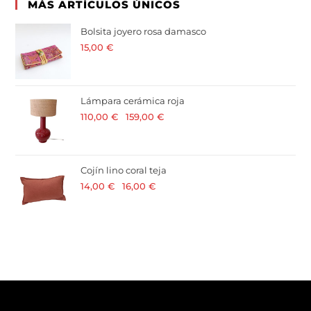
MÁS ARTÍCULOS ÚNICOS
Bolsita joyero rosa damasco
15,00
€
· 21 % I.V.A. incluido
Lámpara cerámica roja
110,00
€
-
159,00
€
· 21 % I.V.A. incluido
Cojín lino coral teja
14,00
€
-
16,00
€
· 21 % I.V.A. incluido