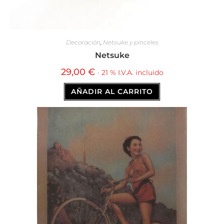
Decoración
,
Netsuke y pinceles
Netsuke
29,00
€
· 21 % I.V.A. incluido
AÑADIR AL CARRITO