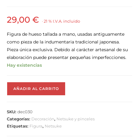
29,00
€
· 21 % I.V.A. incluido
Figura de hueso tallada a mano, usadas antiguamente
como pieza de la indumentaria tradicional japonesa.
Pieza única exclusiva. Debido al carácter artesanal de su
elaboración puede presentar pequeñas imperfecciones.
Hay existencias
AÑADIR AL CARRITO
SKU:
dec030
Categorías:
Decoración
,
Netsuke y pinceles
Etiquetas:
Figura
,
Netsuke