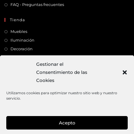
FAQ - Preguntas frecuentes
Tienda
Muebles
Iluminación
Decoración
Complementos
Gestionar el
Consentimiento de las
Dirección
Cookies
C/ Monte Carmelo, 22 – 41011 – SEVILLA
Tlf:
682 363 503
Utilizamos cookies para optimizar nuestro sitio web y nuestro
servicio.
Email:
mundodeco@mundodeco.com
PAGO SEGURO
Acepto
1