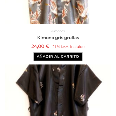
Kimonos
Kimono gris grullas
24,00
€
· 21 % I.V.A. incluido
AÑADIR AL CARRITO