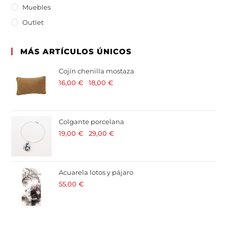
Muebles
Outlet
MÁS ARTÍCULOS ÚNICOS
Cojín chenilla mostaza
16,00
€
-
18,00
€
· 21 % I.V.A. incluido
Colgante porcelana
19,00
€
-
29,00
€
· 21 % I.V.A. incluido
Acuarela lotos y pájaro
55,00
€
· 21 % I.V.A. incluido