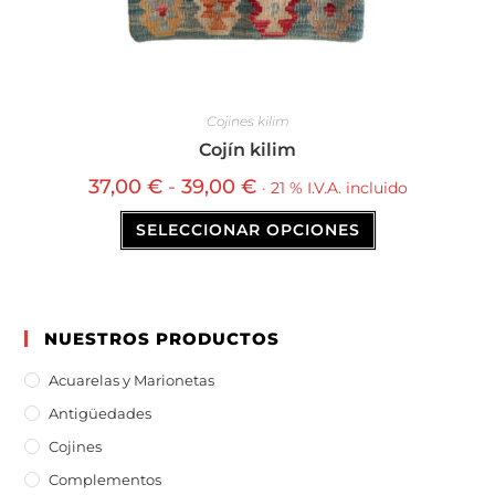
Cojines kilim
Cojín kilim
37,00
€
-
39,00
€
· 21 % I.V.A. incluido
SELECCIONAR OPCIONES
NUESTROS PRODUCTOS
Acuarelas y Marionetas
Antigüedades
Cojines
Complementos