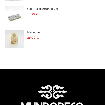
Cartera damasco verde
15,00
€
· 21 % I.V.A. incluido
Netsuke
29,00
€
· 21 % I.V.A. incluido