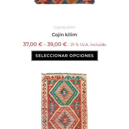
Cojines kilim
Cojín kilim
37,00
€
-
39,00
€
· 21 % I.V.A. incluido
SELECCIONAR OPCIONES