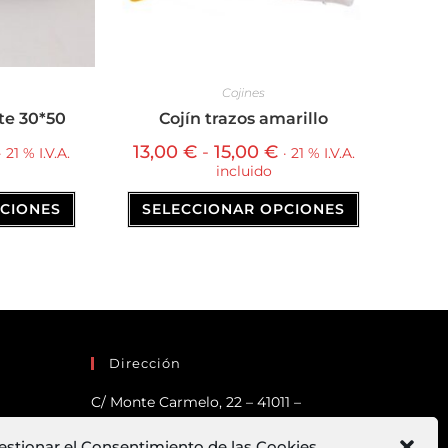
Cojines
ste 30*50
Cojín trazos amarillo
13,00
€
-
15,00
€
· 21 % I.V.A.
· 21 % I.V.A.
incluido
PCIONES
SELECCIONAR OPCIONES
Dirección
C/ Monte Carmelo, 22 – 41011 –
SEVILLA
estionar el Consentimiento de las Cookies