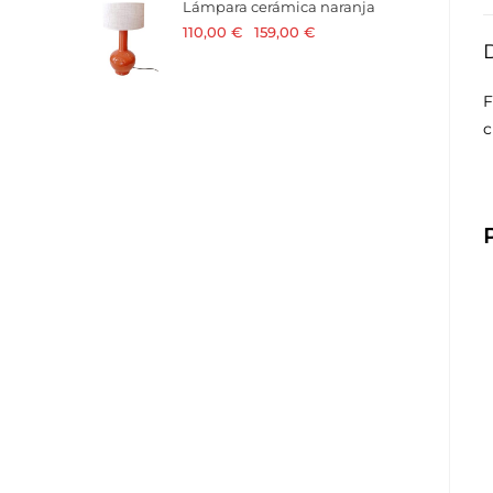
Lámpara cerámica naranja
110,00
€
-
159,00
€
· 21 % I.V.A.
incluido
F
c