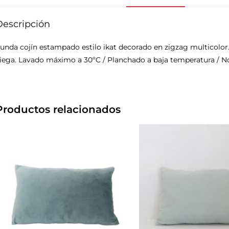
Descripción
unda cojín estampado estilo ikat decorado en zigzag multicolor
iega. Lavado máximo a 30ºC / Planchado a baja temperatura / No u
Productos relacionados