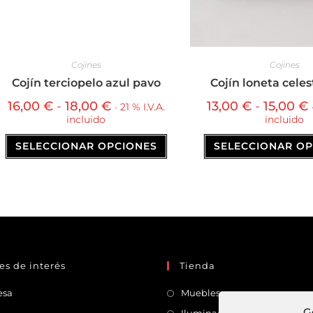
Cojines
Cojines
Cojín terciopelo azul pavo
Cojín loneta cele
16,00
€
-
18,00
€
13,00
€
-
15,00
€
· 21 % I.V.A.
incluido
incluido
SELECCIONAR OPCIONES
SELECCIONAR O
es de interés
Tienda
esa
Muebles
G
Iluminación