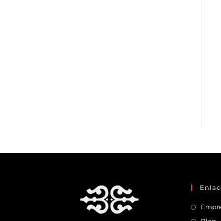
Enlac
Empr
Blog