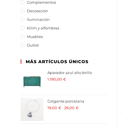
Complementos
Decoración
Iluminación
Kilim y alfombras
Muebles
Outlet
MÁS ARTÍCULOS ÚNICOS
Aparador azul alto brillo
1.190,00
€
· 21 % I.V.A. incluido
Colgante porcelana
19,00
€
-
29,00
€
· 21 % I.V.A. incluido