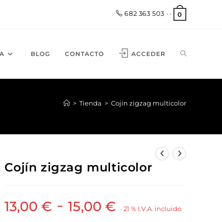
682 363 503
· ·
0
A
BLOG
CONTACTO
ACCEDER
>
Tienda
>
Cojín zigzag multicolor
Cojín zigzag multicolor
-
13,00
€
15,00
€
· 21 % I.V.A. incluido