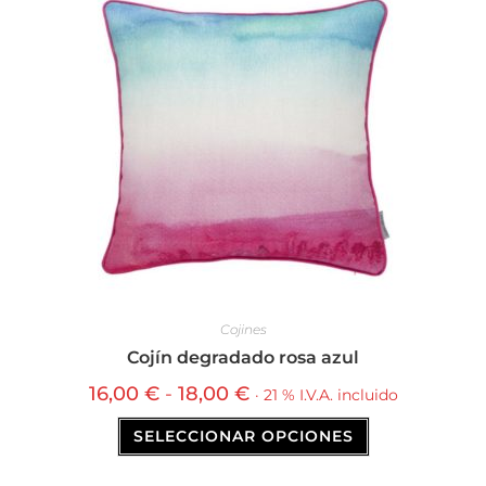
Cojines
Cojín degradado rosa azul
16,00
€
-
18,00
€
· 21 % I.V.A. incluido
SELECCIONAR OPCIONES