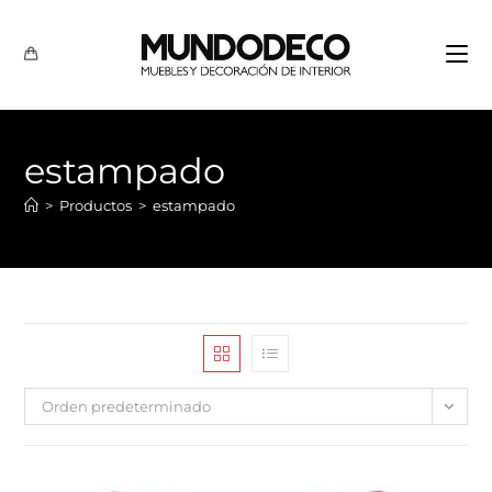
estampado
>
Productos
>
estampado
Orden predeterminado