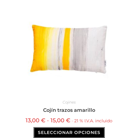
Cojines
Cojín trazos amarillo
13,00
€
-
15,00
€
· 21 % I.V.A. incluido
SELECCIONAR OPCIONES