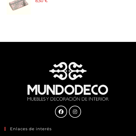
8,50
€
· 21 % I.V.A. incluido
Enlaces de interés