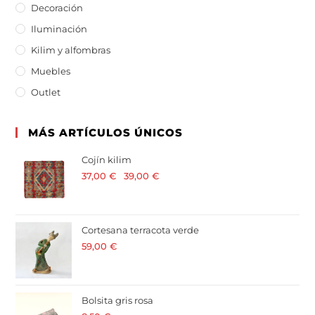
Decoración
Iluminación
Kilim y alfombras
Muebles
Outlet
MÁS ARTÍCULOS ÚNICOS
Cojín kilim
37,00
€
-
39,00
€
· 21 % I.V.A. incluido
Cortesana terracota verde
59,00
€
· 21 % I.V.A. incluido
Bolsita gris rosa