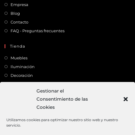
Empresa
Blog
Contacto
FAQ - Preguntas frecuentes
Tienda
Muebles
Iluminación
Decoración
Complementos
Gestionar el
Consentimiento de las
Dirección
Cookies
C/ Monte Carmelo, 22 – 41011 – SEVILLA
Tlf:
682 363 503
Utilizamos cookies para optimizar nuestro sitio web y nuestro
servicio.
Email:
mundodeco@mundodeco.com