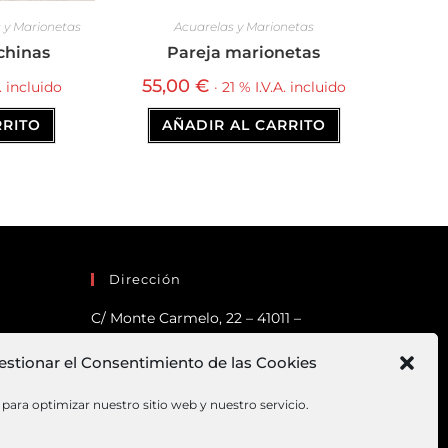
 y Marionetas
Acuarelas y Marionetas
chinas
Pareja marionetas
55,00
€
A. incluido
· 21 % I.V.A. incluido
RRITO
AÑADIR AL CARRITO
Dirección
C/ Monte Carmelo, 22 – 41011 –
SEVILLA
estionar el Consentimiento de las Cookies
Tlf:
682 363 503
Email:
mundodeco@mundodeco.com
para optimizar nuestro sitio web y nuestro servicio.
PAGO SEGURO