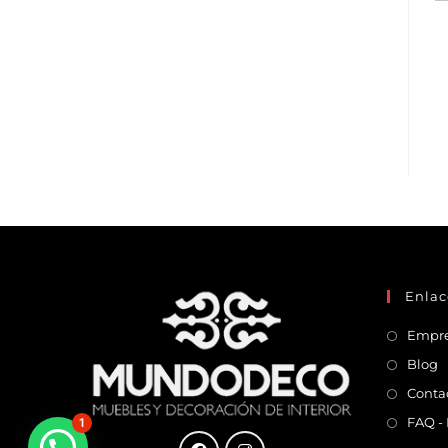
Enlac
Empr
Blog
Conta
FAQ -
1