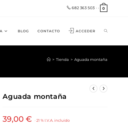
682 363 503
· ·
0
A
BLOG
CONTACTO
ACCEDER
>
Tienda
>
Aguada montaña
Aguada montaña
39,00
€
· 21 % I.V.A. incluido