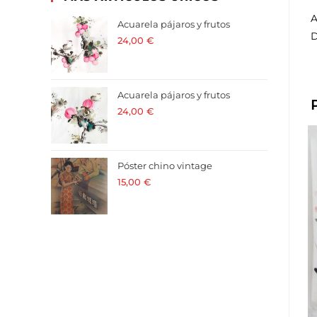
A
Acuarela pájaros y frutos
D
24,00
€
· 21 % I.V.A. incluido
Acuarela pájaros y frutos
24,00
€
· 21 % I.V.A. incluido
Póster chino vintage
15,00
€
· 21 % I.V.A. incluido