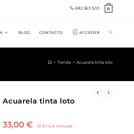
682 363 503
· ·
0
A
BLOG
CONTACTO
ACCEDER
>
Tienda
>
Acuarela tinta loto
Acuarela tinta loto
33,00
€
· 21 % I.V.A. incluido