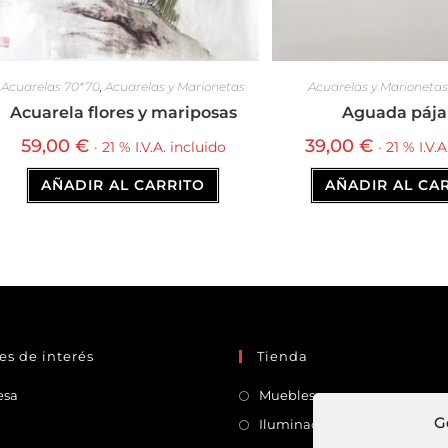
Acuarelas 70*70
,
Acuarelas y Marionetas
Acuarelas y Marionetas
Acuarela flores y mariposas
Aguada pája
59,00
€
39,00
€
· 21 % I.V.A. incluido
· 21 % I.V.
AÑADIR AL CARRITO
AÑADIR AL CA
es de interés
Tienda
esa
Muebles
G
Iluminación