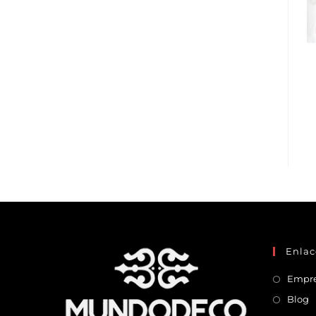
Enlac
Empr
Blog