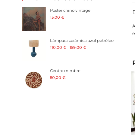
Póster chino vintage
15,00
€
· 21 % I.V.A. incluido
A
e
Lámpara cerámica azul petróleo
110,00
€
-
159,00
€
· 21 % I.V.A.
incluido
Centro mimbre
50,00
€
· 21 % I.V.A. incluido