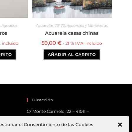
,
Aguadas
Acuarelas 70*70
,
Acuarelas y Marionetas
ros
Acuarela casas chinas
59,00
€
A. incluido
· 21 % I.V.A. incluido
RRITO
AÑADIR AL CARRITO
Dirección
C/ Monte Carmelo, 22 – 41011 –
SEVILLA
estionar el Consentimiento de las Cookies
Tlf:
682 363 503