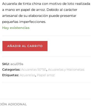
Acuarela de tinta china con motivo de loto realizada
a mano en papel de arroz. Debido al carácter
artesanal de su elaboración puede presentar
pequeñas imperfecciones.
Hay existencias
AÑADIR AL CARRITO
SKU:
acu019a
Categorías:
Acuarelas 50*50
,
Acuarelas y Marionetas
Etiquetas:
Acuarelas
,
Papel arroz
IÓN ADICIONAL