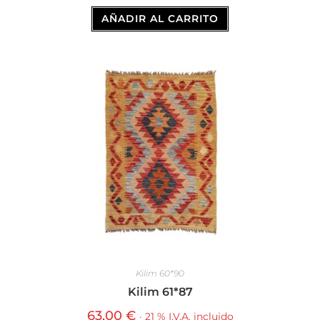
AÑADIR AL CARRITO
Kilim 60*90
Kilim 61*87
63,00
€
· 21 % I.V.A. incluido