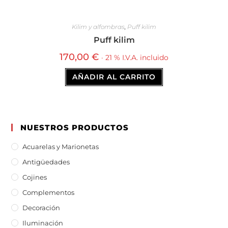
Kilim y alfombras
,
Puff kilim
Puff kilim
170,00
€
· 21 % I.V.A. incluido
AÑADIR AL CARRITO
NUESTROS PRODUCTOS
Acuarelas y Marionetas
Antigüedades
Cojines
Complementos
Decoración
Iluminación