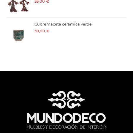
55,00
€
· 21 % I.V.A. incluido
Cubremaceta cerámica verde
39,00
€
· 21 % I.V.A. incluido