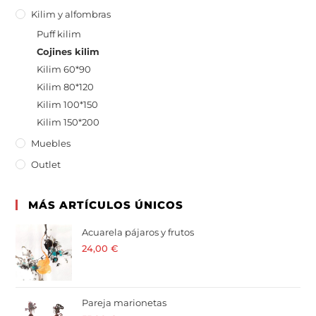
Kilim y alfombras
Puff kilim
Cojines kilim
Kilim 60*90
Kilim 80*120
Kilim 100*150
Kilim 150*200
Muebles
Outlet
MÁS ARTÍCULOS ÚNICOS
Acuarela pájaros y frutos
24,00
€
· 21 % I.V.A. incluido
Pareja marionetas