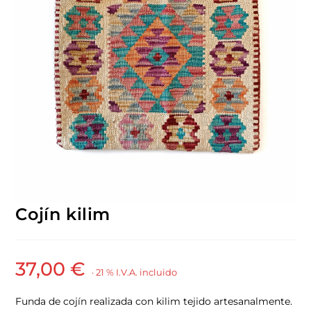
Cojín kilim
37,00
€
· 21 % I.V.A. incluido
Funda de cojín realizada con kilim tejido artesanalmente.