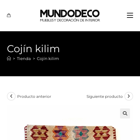
Cojín kilim
>
Tienda
>
Cojín kilim
Producto anterior
Siguiente producto