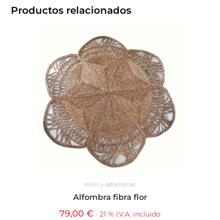
Productos relacionados
Kilim y alfombras
Alfombra fibra flor
79,00
€
· 21 % I.V.A. incluido