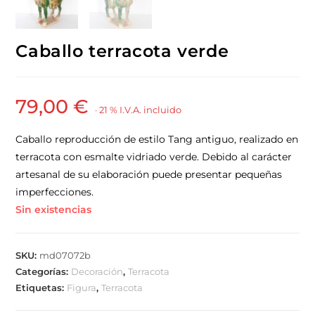
Caballo terracota verde
79,00
€
· 21 % I.V.A. incluido
Caballo reproducción de estilo Tang antiguo, realizado en
terracota con esmalte vidriado verde. Debido al carácter
artesanal de su elaboración puede presentar pequeñas
imperfecciones.
Sin existencias
SKU:
md07072b
Categorías:
Decoración
,
Terracota
Etiquetas:
Figura
,
Terracota