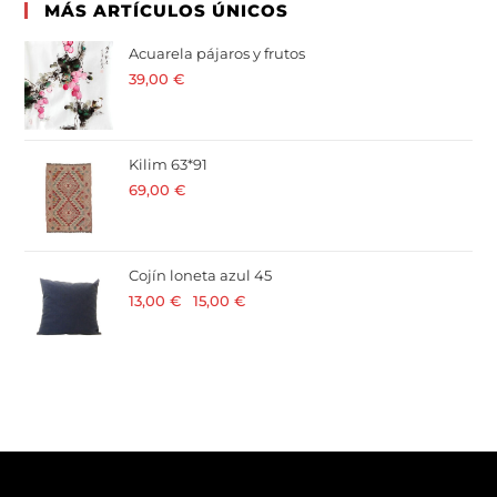
MÁS ARTÍCULOS ÚNICOS
Acuarela pájaros y frutos
39,00
€
· 21 % I.V.A. incluido
Kilim 63*91
69,00
€
· 21 % I.V.A. incluido
Cojín loneta azul 45
13,00
€
-
15,00
€
· 21 % I.V.A. incluido