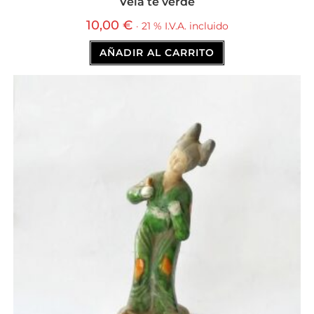
Vela té verde
10,00
€
· 21 % I.V.A. incluido
AÑADIR AL CARRITO