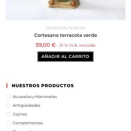
Decoración
,
Terracota
Cortesana terracota verde
59,00
€
· 21 % I.V.A. incluido
AÑADIR AL CARRITO
NUESTROS PRODUCTOS
Acuarelas y Marionetas
Antigüedades
Cojines
Complementos