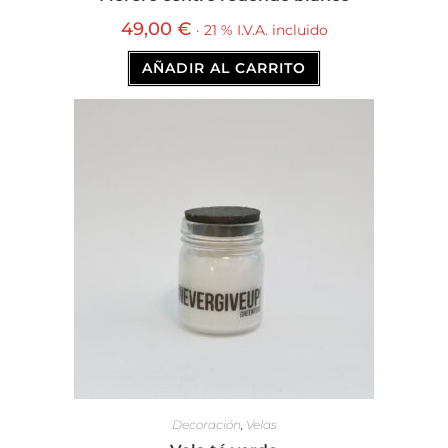
49,00
€
· 21 % I.V.A. incluido
AÑADIR AL CARRITO
Decoración
,
Velas