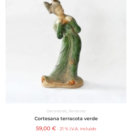
Decoración
,
Terracota
Cortesana terracota verde
59,00
€
· 21 % I.V.A. incluido