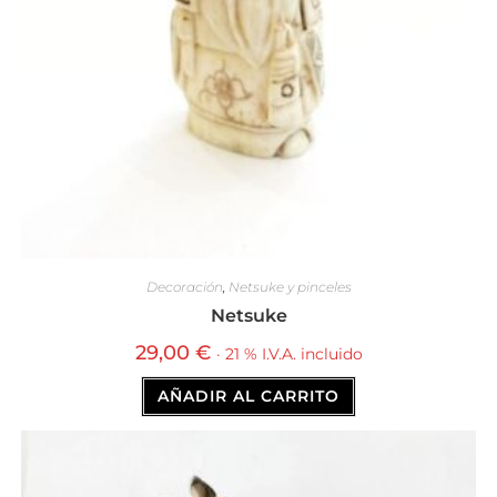
Decoración
,
Netsuke y pinceles
Netsuke
29,00
€
· 21 % I.V.A. incluido
AÑADIR AL CARRITO