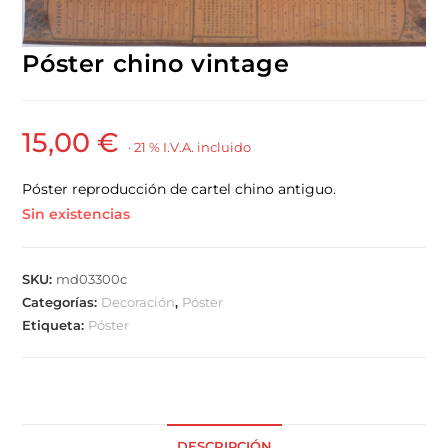
Póster chino vintage
15,00
€
· 21 % I.V.A. incluido
Póster reproducción de cartel chino antiguo.
Sin existencias
SKU:
md03300c
Categorías:
Decoración
,
Póster
Etiqueta:
Póster
DESCRIPCIÓN