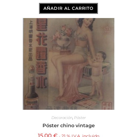
AÑADIR AL CARRITO
Decoración
,
Póster
Póster chino vintage
15,00
€
· 21 % I.V.A. incluido