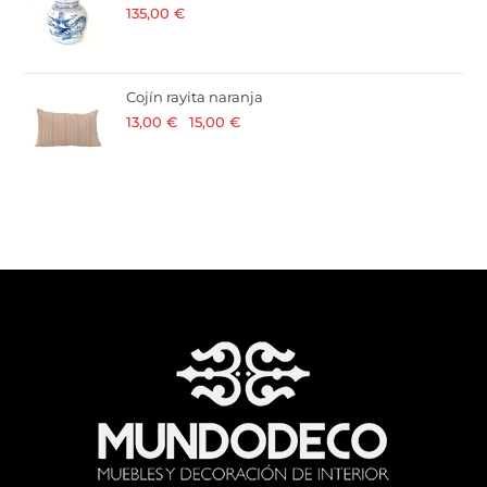
135,00
€
· 21 % I.V.A. incluido
Cojín rayita naranja
13,00
€
-
15,00
€
· 21 % I.V.A. incluido