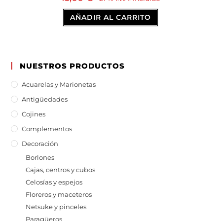
AÑADIR AL CARRITO
NUESTROS PRODUCTOS
Acuarelas y Marionetas
Antigüedades
Cojines
Complementos
Decoración
Borlones
Cajas, centros y cubos
Celosías y espejos
Floreros y maceteros
Netsuke y pinceles
Paragüeros