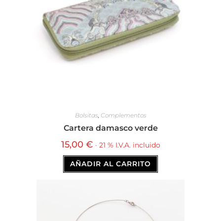
Bolsitas
,
Complementos
Cartera damasco verde
15,00
€
· 21 % I.V.A. incluido
AÑADIR AL CARRITO