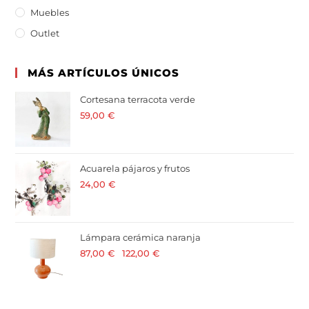
Muebles
Outlet
MÁS ARTÍCULOS ÚNICOS
Cortesana terracota verde
59,00
€
· 21 % I.V.A. incluido
Acuarela pájaros y frutos
24,00
€
· 21 % I.V.A. incluido
Lámpara cerámica naranja
87,00
€
-
122,00
€
· 21 % I.V.A. incluido