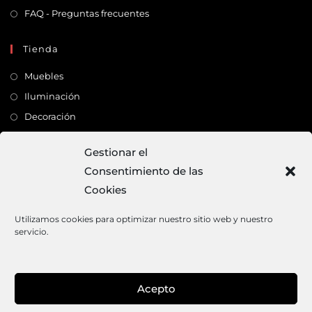
FAQ - Preguntas frecuentes
Tienda
Muebles
Iluminación
Decoración
Complementos
Gestionar el
Consentimiento de las
Dirección
Cookies
C/ Monte Carmelo, 22 – 41011 – SEVILLA
Tlf:
682 363 503
Utilizamos cookies para optimizar nuestro sitio web y nuestro
servicio.
Email:
mundodeco@mundodeco.com
PAGO SEGURO
Acepto
1