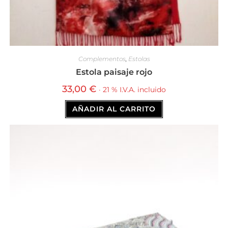
Complementos
,
Estolas
Estola paisaje rojo
33,00
€
· 21 % I.V.A. incluido
AÑADIR AL CARRITO