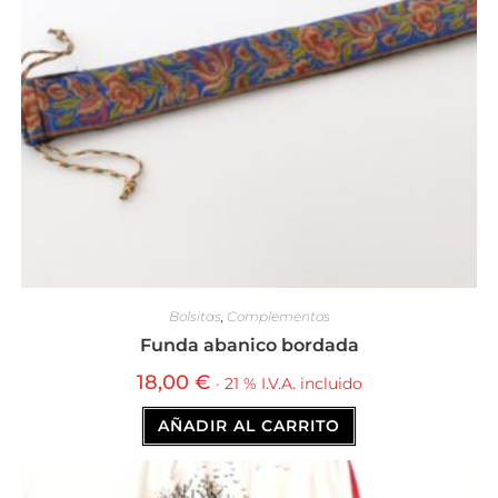
Bolsitas
,
Complementos
Funda abanico bordada
18,00
€
· 21 % I.V.A. incluido
AÑADIR AL CARRITO