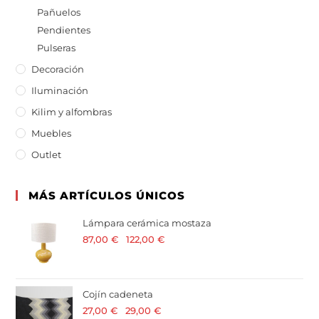
Pañuelos
Pendientes
Pulseras
Decoración
Iluminación
Kilim y alfombras
Muebles
Outlet
MÁS ARTÍCULOS ÚNICOS
Lámpara cerámica mostaza
87,00
€
-
122,00
€
· 21 % I.V.A. incluido
Cojín cadeneta
27,00
€
-
29,00
€
· 21 % I.V.A. incluido