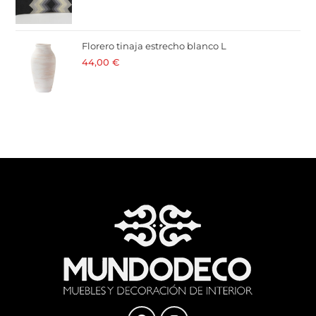
Florero tinaja estrecho blanco L
44,00
€
· 21 % I.V.A. incluido