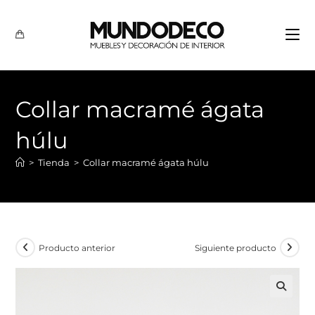
Collar macramé ágata
húlu
>
Tienda
>
Collar macramé ágata húlu
Producto anterior
Siguiente producto