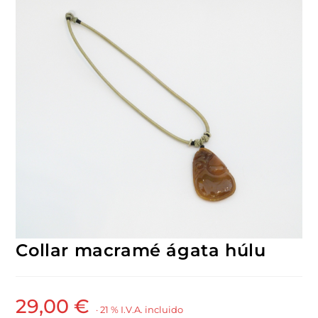
Collar macramé ágata húlu
29,00
€
· 21 % I.V.A. incluido