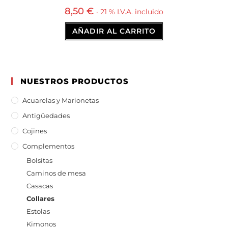
8,50
€
· 21 % I.V.A. incluido
AÑADIR AL CARRITO
NUESTROS PRODUCTOS
Acuarelas y Marionetas
Antigüedades
Cojines
Complementos
Bolsitas
Caminos de mesa
Casacas
Collares
Estolas
Kimonos