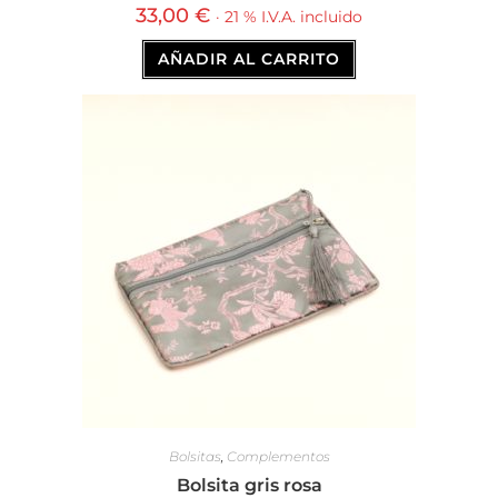
33,00
€
· 21 % I.V.A. incluido
AÑADIR AL CARRITO
Bolsitas
,
Complementos
Bolsita gris rosa