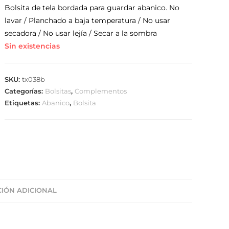
Bolsita de tela bordada para guardar abanico. No
lavar / Planchado a baja temperatura / No usar
secadora / No usar lejía / Secar a la sombra
Sin existencias
SKU:
tx038b
Categorías:
Bolsitas
,
Complementos
Etiquetas:
Abanico
,
Bolsita
IÓN ADICIONAL