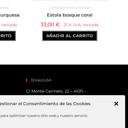
entos
Complementos
,
Estolas
turquesa
Estola bosque coral
33,00
€
. incluido
· 21 % I.V.A. incluido
RRITO
AÑADIR AL CARRITO
Dirección
C/ Monte Carmelo, 22 – 41011 –
SEVILLA
estionar el Consentimiento de las Cookies
Tlf:
682 363 503
Email:
mundodeco@mundodeco.com
para optimizar nuestro sitio web y nuestro servicio.
PAGO SEGURO