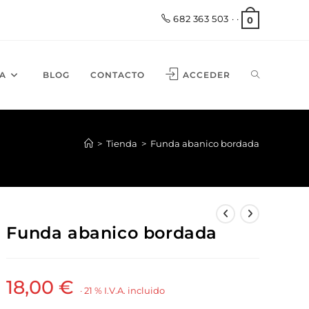
682 363 503
· ·
0
A
BLOG
CONTACTO
ACCEDER
>
Tienda
>
Funda abanico bordada
Funda abanico bordada
18,00
€
· 21 % I.V.A. incluido