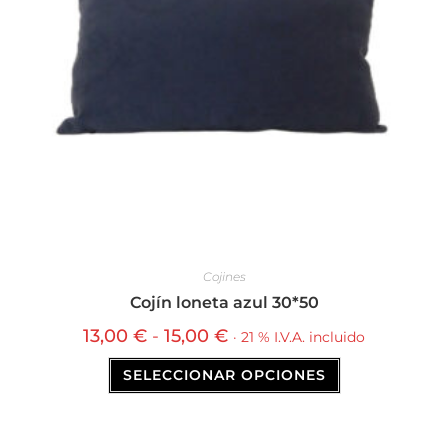
Cojines
Cojín loneta azul 30*50
13,00
€
-
15,00
€
· 21 % I.V.A. incluido
SELECCIONAR OPCIONES