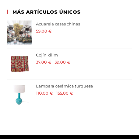
MÁS ARTÍCULOS ÚNICOS
Acuarela casas chinas
59,00
€
· 21 % I.V.A. incluido
Cojín kilim
37,00
€
-
39,00
€
· 21 % I.V.A. incluido
Lámpara cerámica turquesa
110,00
€
-
155,00
€
· 21 % I.V.A. incluido