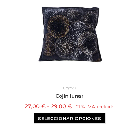
Cojines
Cojín lunar
27,00
€
-
29,00
€
· 21 % I.V.A. incluido
SELECCIONAR OPCIONES