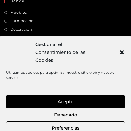
Tienda
Muebles
Iluminación
Decoración
Complementos
Gestionar el
Consentimiento de las
Dirección
Cookies
C/ Monte Carmelo, 22 – 41011 – SEVILLA
Tlf:
682 363 503
Utilizamos cookies para optimizar nuestro sitio web y nuestro
servicio.
Email:
mundodeco@mundodeco.com
PAGO SEGURO
Acepto
1
Denegado
Hola, ¿necesitas ayuda?
Aviso legal
Política de cookies
Política de privacidad
Términos y condiciones de venta
Preferencias