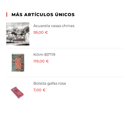
MÁS ARTÍCULOS ÚNICOS
Acuarela casas chinas
59,00
€
· 21 % I.V.A. incluido
Kilim 83*119
119,00
€
· 21 % I.V.A. incluido
Bolsita gafas rosa
7,00
€
· 21 % I.V.A. incluido