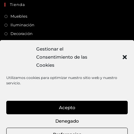
Tienda
Muebles
Iluminación
Decoración
Complementos
Gestionar el
Consentimiento de las
Dirección
Cookies
C/ Monte Carmelo, 22 – 41011 – SEVILLA
Tlf:
682 363 503
Utilizamos cookies para optimizar nuestro sitio web y nuestro
servicio.
Email:
mundodeco@mundodeco.com
PAGO SEGURO
Acepto
1
Denegado
Aviso legal
Política de cookies
Política de privacidad
Términos y condiciones de venta