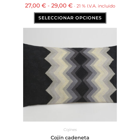
27,00
€
-
29,00
€
· 21 % I.V.A. incluido
SELECCIONAR OPCIONES
Cojines
Cojín cadeneta