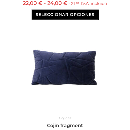
22,00
€
-
24,00
€
· 21 % I.V.A. incluido
SELECCIONAR OPCIONES
Cojines
Cojín fragment