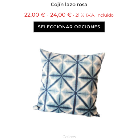
Cojín lazo rosa
22,00
€
-
24,00
€
· 21 % I.V.A. incluido
SELECCIONAR OPCIONES
Cojines