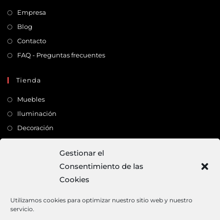
Empresa
Blog
Contacto
FAQ - Preguntas frecuentes
Tienda
Muebles
Iluminación
Decoración
Complementos
Gestionar el
Consentimiento de las
Dirección
Cookies
C/ Monte Carmelo, 22 – 41011 – SEVILLA
Tlf:
682 363 503
Utilizamos cookies para optimizar nuestro sitio web y nuestro
servicio.
Email:
mundodeco@mundodeco.com