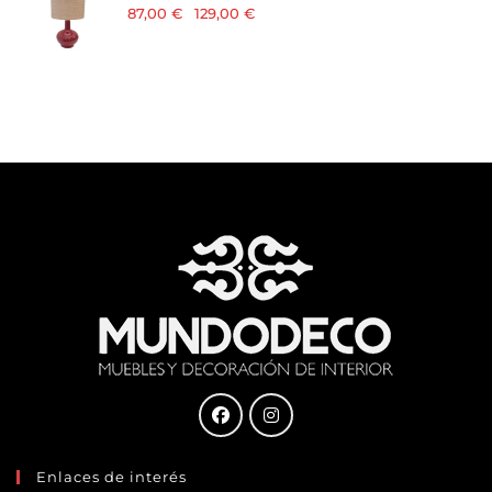
87,00
€
-
129,00
€
· 21 % I.V.A. incluido
Enlaces de interés