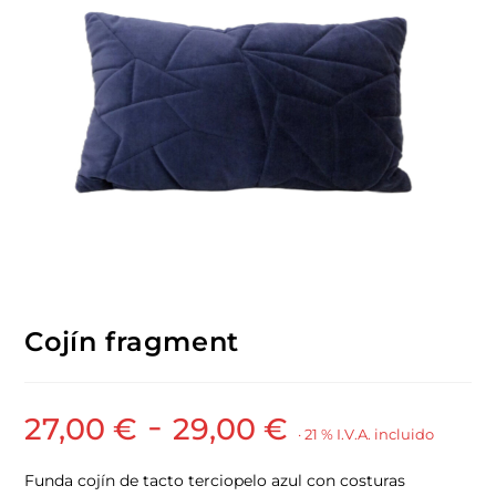
Cojín fragment
-
27,00
€
29,00
€
· 21 % I.V.A. incluido
Funda cojín de tacto terciopelo azul con costuras