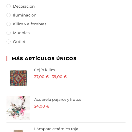
Decoración
Iluminación
Kilim y alfombras
Muebles
Outlet
MÁS ARTÍCULOS ÚNICOS
Cojín kilim
37,00
€
-
39,00
€
· 21 % I.V.A. incluido
Acuarela pájaros y frutos
24,00
€
· 21 % I.V.A. incluido
Lámpara cerámica roja