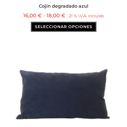
Cojín degradado azul
16,00
€
-
18,00
€
· 21 % I.V.A. incluido
SELECCIONAR OPCIONES