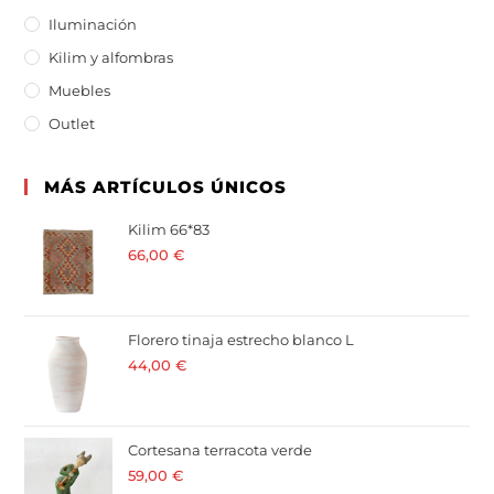
Iluminación
Kilim y alfombras
Muebles
Outlet
MÁS ARTÍCULOS ÚNICOS
Kilim 66*83
66,00
€
· 21 % I.V.A. incluido
Florero tinaja estrecho blanco L
44,00
€
· 21 % I.V.A. incluido
Cortesana terracota verde
59,00
€
· 21 % I.V.A. incluido