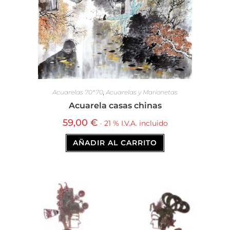
Acuarelas 70*70
,
Acuarelas y Marionetas
Acuarela casas chinas
59,00
€
· 21 % I.V.A. incluido
AÑADIR AL CARRITO