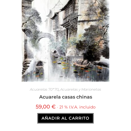
Acuarelas 70*70
,
Acuarelas y Marionetas
Acuarela casas chinas
59,00
€
· 21 % I.V.A. incluido
AÑADIR AL CARRITO