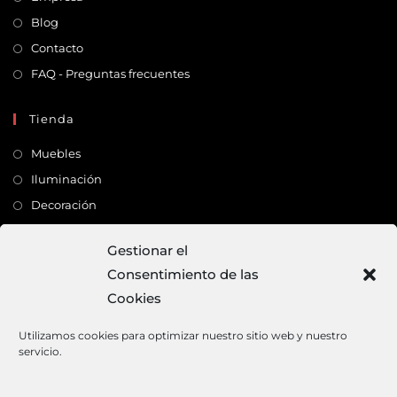
Blog
Contacto
FAQ - Preguntas frecuentes
Tienda
Muebles
Iluminación
Decoración
Complementos
Gestionar el
Consentimiento de las
Dirección
Cookies
C/ Monte Carmelo, 22 – 41011 – SEVILLA
Tlf:
682 363 503
Utilizamos cookies para optimizar nuestro sitio web y nuestro
servicio.
Email:
mundodeco@mundodeco.com
PAGO SEGURO