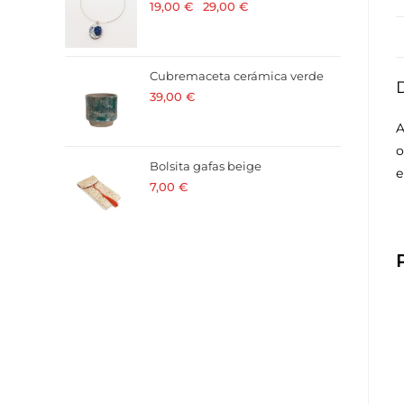
19,00
€
-
29,00
€
· 21 % I.V.A. incluido
Cubremaceta cerámica verde
39,00
€
· 21 % I.V.A. incluido
A
o
Bolsita gafas beige
e
7,00
€
· 21 % I.V.A. incluido