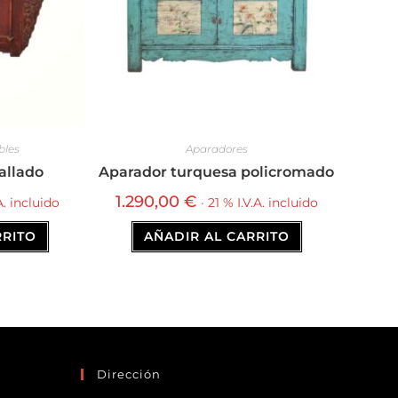
bles
Aparadores
allado
Aparador turquesa policromado
1.290,00
€
.A. incluido
· 21 % I.V.A. incluido
RRITO
AÑADIR AL CARRITO
Dirección