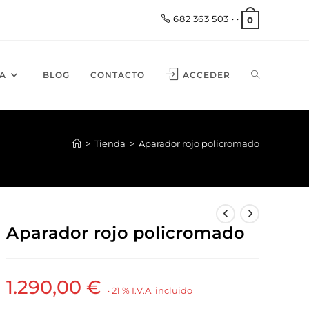
682 363 503
· ·
0
A
BLOG
CONTACTO
ACCEDER
>
Tienda
>
Aparador rojo policromado
Aparador rojo policromado
1.290,00
€
· 21 % I.V.A. incluido