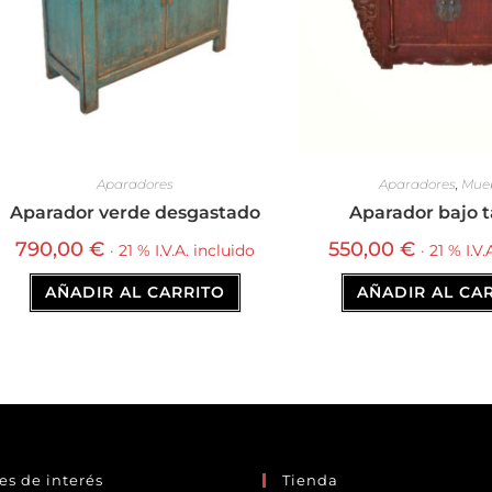
Aparadores
Aparadores
,
Mue
Aparador verde desgastado
Aparador bajo t
790,00
€
550,00
€
· 21 % I.V.A. incluido
· 21 % I.V
AÑADIR AL CARRITO
AÑADIR AL CA
es de interés
Tienda