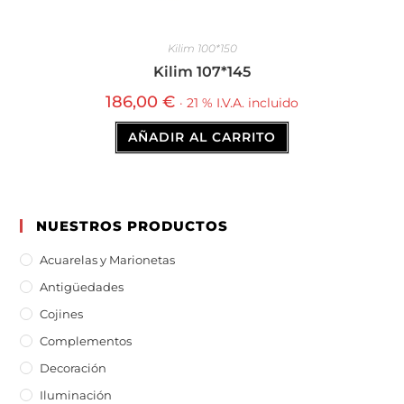
Kilim 100*150
Kilim 107*145
186,00
€
· 21 % I.V.A. incluido
AÑADIR AL CARRITO
NUESTROS PRODUCTOS
Acuarelas y Marionetas
Antigüedades
Cojines
Complementos
Decoración
Iluminación