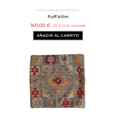
Kilim y alfombras
,
Puff kilim
Puff kilim
160,00
€
· 21 % I.V.A. incluido
AÑADIR AL CARRITO