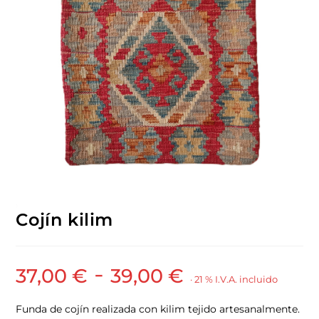
Cojín kilim
-
37,00
€
39,00
€
· 21 % I.V.A. incluido
Funda de cojín realizada con kilim tejido artesanalmente.