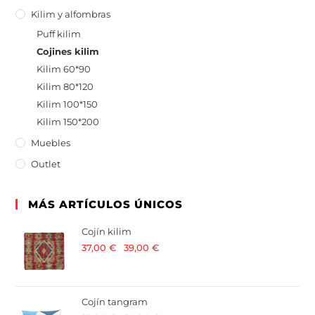
Kilim y alfombras
Puff kilim
Cojines kilim
Kilim 60*90
Kilim 80*120
Kilim 100*150
Kilim 150*200
Muebles
Outlet
MÁS ARTÍCULOS ÚNICOS
Cojín kilim
37,00
€
-
39,00
€
· 21 % I.V.A. incluido
Cojín tangram