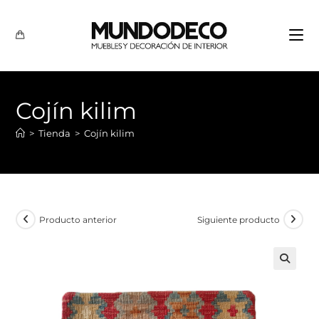
Cojín kilim
>
Tienda
>
Cojín kilim
Producto anterior
Siguiente producto