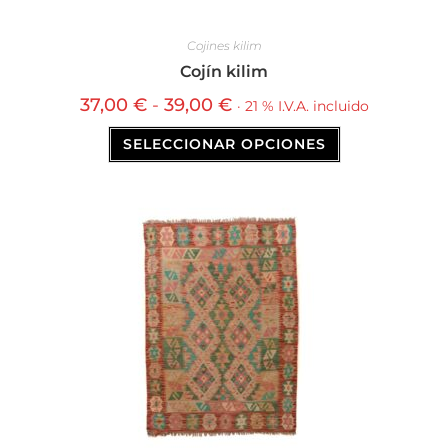
Cojines kilim
Cojín kilim
37,00
€
-
39,00
€
· 21 % I.V.A. incluido
SELECCIONAR OPCIONES