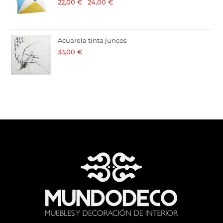
22,00
€
-
24,00
€
· 21 % I.V.A. incluido
Acuarela tinta juncos
33,00
€
· 21 % I.V.A. incluido