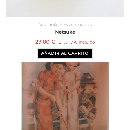
Decoración
,
Netsuke y pinceles
Netsuke
29,00
€
· 21 % I.V.A. incluido
AÑADIR AL CARRITO