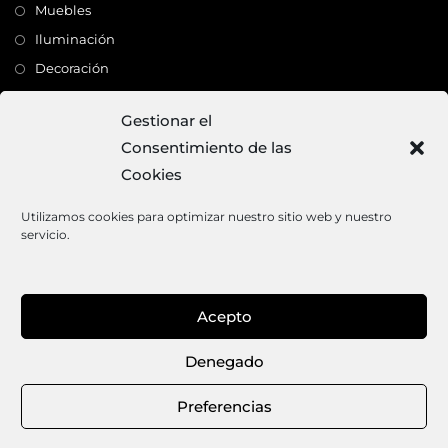
Muebles
Iluminación
Decoración
Complementos
Gestionar el
Consentimiento de las
Dirección
Cookies
C/ Monte Carmelo, 22 – 41011 – SEVILLA
Tlf:
682 363 503
Utilizamos cookies para optimizar nuestro sitio web y nuestro
servicio.
Email:
mundodeco@mundodeco.com
PAGO SEGURO
Acepto
1
Denegado
Aviso legal
Política de cookies
Política de privacidad
Términos y condiciones de venta
Preferencias
© 2026 · MUNDODECO · Todos los derechos reservados.