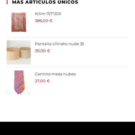
MÁS ARTÍCULOS ÚNICOS
Kilim 157*205
386,00
€
· 21 % I.V.A. incluido
Pantalla cilindro nude 35
39,00
€
· 21 % I.V.A. incluido
Camino mesa nubes
27,00
€
· 21 % I.V.A. incluido