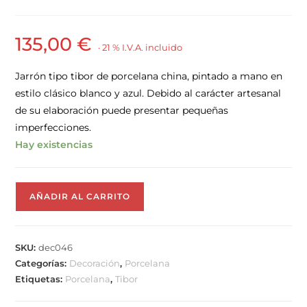
135,00
€
· 21 % I.V.A. incluido
Jarrón tipo tibor de porcelana china, pintado a mano en
estilo clásico blanco y azul. Debido al carácter artesanal
de su elaboración puede presentar pequeñas
imperfecciones.
Hay existencias
AÑADIR AL CARRITO
SKU:
dec046
Categorías:
Decoración
,
Porcelana
Etiquetas:
Porcelana
,
Tibor