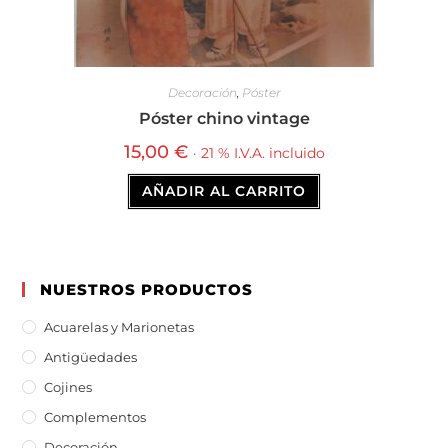
Decoración
,
Póster
Póster chino vintage
15,00
€
· 21 % I.V.A. incluido
AÑADIR AL CARRITO
NUESTROS PRODUCTOS
Acuarelas y Marionetas
Antigüedades
Cojines
Complementos
Decoración