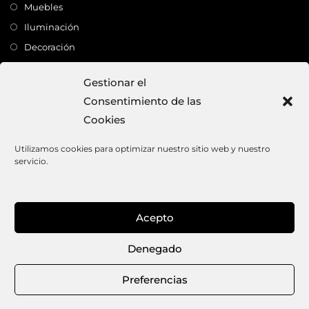
Muebles
Iluminación
Decoración
Complementos
Gestionar el
Consentimiento de las
Dirección
Cookies
C/ Monte Carmelo, 22 – 41011 – SEVILLA
Tlf:
682 363 503
Utilizamos cookies para optimizar nuestro sitio web y nuestro
servicio.
Email:
mundodeco@mundodeco.com
PAGO SEGURO
Acepto
1
Denegado
Aviso legal
Política de cookies
Política de privacidad
Términos y condiciones de venta
Preferencias
© 2026 · MUNDODECO · Todos los derechos reservados.