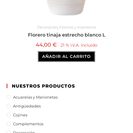
Decoración
,
Floreros y maceteros
Florero tinaja estrecho blanco L
44,00
€
· 21 % I.V.A. incluido
AÑADIR AL CARRITO
NUESTROS PRODUCTOS
Acuarelas y Marionetas
Antigüedades
Cojines
Complementos
Decoración