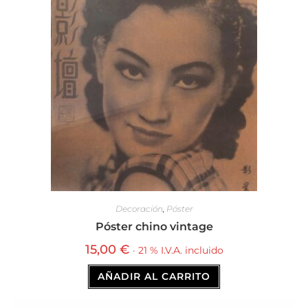
Decoración
,
Póster
Póster chino vintage
15,00
€
· 21 % I.V.A. incluido
AÑADIR AL CARRITO