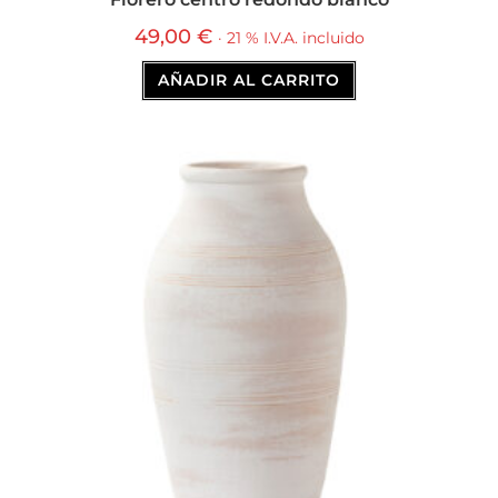
49,00
€
· 21 % I.V.A. incluido
AÑADIR AL CARRITO