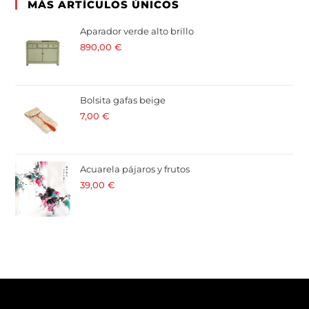
MÁS ARTÍCULOS ÚNICOS
Aparador verde alto brillo
890,00
€
· 21 % I.V.A. incluido
Bolsita gafas beige
7,00
€
· 21 % I.V.A. incluido
Acuarela pájaros y frutos
39,00
€
· 21 % I.V.A. incluido