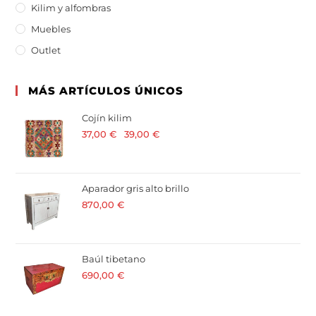
Kilim y alfombras
Muebles
Outlet
MÁS ARTÍCULOS ÚNICOS
Cojín kilim
37,00
€
-
39,00
€
· 21 % I.V.A. incluido
Aparador gris alto brillo
870,00
€
· 21 % I.V.A. incluido
Baúl tibetano
690,00
€
· 21 % I.V.A. incluido