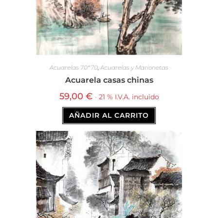
Acuarelas 70*70
,
Acuarelas y Marionetas
Acuarela casas chinas
59,00
€
· 21 % I.V.A. incluido
AÑADIR AL CARRITO