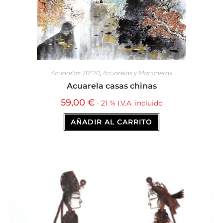
Acuarelas 70*70
,
Acuarelas y Marionetas
Acuarela casas chinas
59,00
€
· 21 % I.V.A. incluido
AÑADIR AL CARRITO