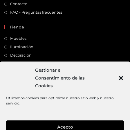
Contacto
FAQ - Preguntas frecuentes
Tienda
Muebles
Iluminación
Decoración
Complementos
Gestionar el
Consentimiento de las
Dirección
Cookies
C/ Monte Carmelo, 22 – 41011 – SEVILLA
Tlf:
682 363 503
Utilizamos cookies para optimizar nuestro sitio web y nuestro
servicio.
Email:
mundodeco@mundodeco.com
PAGO SEGURO
Acepto