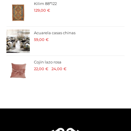
Kilim 88*122
129,00
€
· 21 % I.V.A. incluido
Acuarela casas chinas
59,00
€
· 21 % I.V.A. incluido
Cojín lazo rosa
22,00
€
-
24,00
€
· 21 % I.V.A. incluido