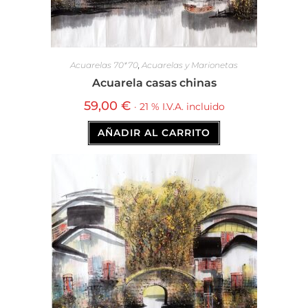
Acuarelas 70*70
,
Acuarelas y Marionetas
Acuarela casas chinas
59,00
€
· 21 % I.V.A. incluido
AÑADIR AL CARRITO