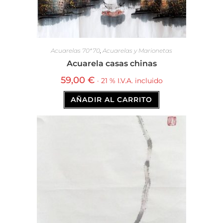
Acuarelas 70*70
,
Acuarelas y Marionetas
Acuarela casas chinas
59,00
€
· 21 % I.V.A. incluido
AÑADIR AL CARRITO