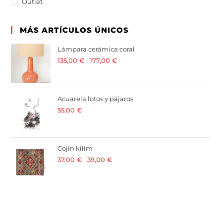
Outlet
MÁS ARTÍCULOS ÚNICOS
Lámpara cerámica coral
135,00
€
-
177,00
€
· 21 % I.V.A. incluido
Acuarela lotos y pájaros
55,00
€
· 21 % I.V.A. incluido
Cojín kilim
37,00
€
-
39,00
€
· 21 % I.V.A. incluido