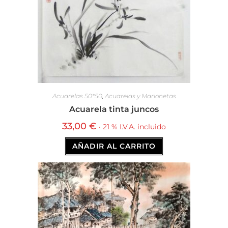
Acuarelas 50*50
,
Acuarelas y Marionetas
Acuarela tinta juncos
33,00
€
· 21 % I.V.A. incluido
AÑADIR AL CARRITO