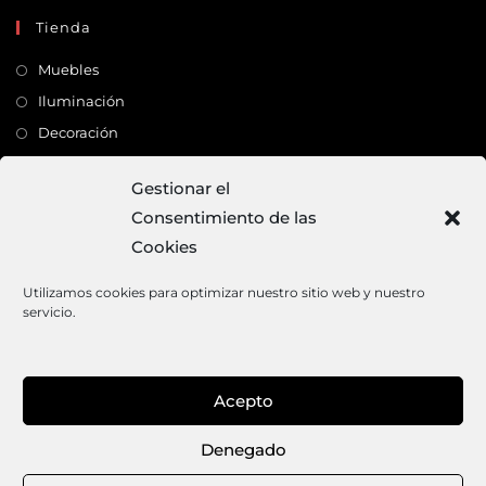
Tienda
Muebles
Iluminación
Decoración
Complementos
Gestionar el
Consentimiento de las
Dirección
Cookies
C/ Monte Carmelo, 22 – 41011 – SEVILLA
Tlf:
682 363 503
Utilizamos cookies para optimizar nuestro sitio web y nuestro
servicio.
Email:
mundodeco@mundodeco.com
PAGO SEGURO
Acepto
1
Denegado
Aviso legal
Política de cookies
Política de privacidad