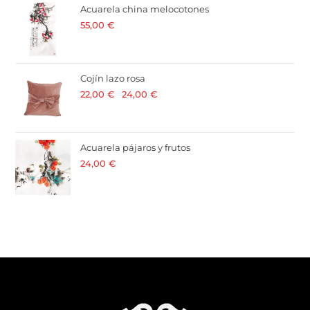
Acuarela china melocotones
55,00
€
· 21 % I.V.A. incluido
Cojín lazo rosa
22,00
€
-
24,00
€
· 21 % I.V.A. incluido
Acuarela pájaros y frutos
24,00
€
· 21 % I.V.A. incluido