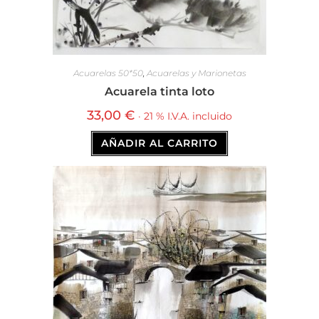
Acuarelas 50*50
,
Acuarelas y Marionetas
Acuarela tinta loto
33,00
€
· 21 % I.V.A. incluido
AÑADIR AL CARRITO